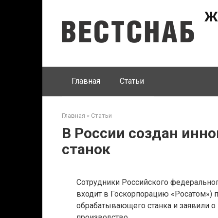
Перейти
Ж
к
контенту
Главная
Статьи
Главная
»
Статьи
В России создан инн
станок
Сотрудники Российского федеральн
входит в Госкорпорацию «Росатом») 
обрабатывающего станка и заявили о
производство.