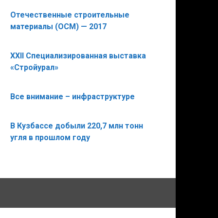
Отечественные строительные
материалы (ОСМ) — 2017
XХII Специализированная выставка
«Стройурал»
Все внимание – инфраструктуре
В Кузбассе добыли 220,7 млн тонн
угля в прошлом году