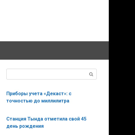
Поиск:
Приборы учета «Декаст»: с
точностью до миллилитра
Станция Тында отметила свой 45
день рождения